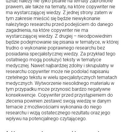
uznać należy nie tylko pisanie na tematy zabronione
prawem, ale także na tematy, na które copywriter nie
ma wystarczającej wiedzy. Z jednej strony zatem w
tym zakresie mieścić się będzie niewykonanie
należytego researchu przed podejściem do danego
zagadnienia, na które copywriter nie ma
wystarczającej wiedzy. Z drugiej – nieodpowiednim
będzie podejmowanie się pisania w tematyce, w której
trudno o wykonanie poprawnego researchu bez
posiadania specjalistycznej wiedzy. Za przykład tego
ostatniego mogą posłużyć teksty w tematyce
medycznej. Nawet najbardziej zdolny i skrupulatny w
researchu copywriter może nie podołać napisaniu
rzetelnego tekstu w wielu specjalistycznych tematach
medycznych. Wytworzenie niesolidnego materiału w
tym przypadku może przynosić bardzo negatywne
konsekwencje. Copywriter przed przystąpieniem do
zlecenia powinien zestawić swoją wiedzę w danym
temacie z możliwościami wykonania do niego
researchu i wizją ostatecznego rezultatu oraz jego
wpływu na potencjalnego czytającego.