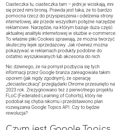
Ciasteczka tu, ciasteczka tam – jedni je wciskają, inni
się przed nimi bronią. Prawda jest taka, że to bardzo
pomocna rzecz do przyspieszenia i odelżenia strony
internetowej, ale przede wszystkim potężne narzędzie
reklamowe. Narzędzie, na którym bazuje duża część
aktualnej analityki internetowej w służbie e-commerce.
To właśnie pliki Cookies sprawiają, że można tworzyć
skuteczny lejek sprzedażowy. Jak również można
pokazywać w reklamach produkty podobne do
ostatnio wyszukiwanych lub akcesoria do nich.
Nic dziwnego, że na pomysł pozbycia się tych
informacji przez Google branża zareagowała takim
oporem (jak nigdy zgodnym), że operację
„deciasteczkacji” przeglądarki Chrome przesunięto na
2023 rok. Zrezygnowano też z pierwotnego projektu
FLoC (Federated Learning of Cohorts), który nie
podobał się chyba nikomu i przedstawiono plan
rozwiązania Google Topics API. Czy to będzie
rewolucja?
Czym jest Google Topics