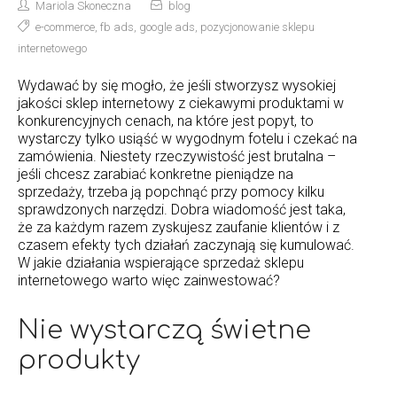
Mariola Skoneczna
blog
e-commerce
,
fb ads
,
google ads
,
pozycjonowanie sklepu
internetowego
Wydawać by się mogło, że jeśli stworzysz wysokiej
jakości sklep internetowy z ciekawymi produktami w
konkurencyjnych cenach, na które jest popyt, to
wystarczy tylko usiąść w wygodnym fotelu i czekać na
zamówienia. Niestety rzeczywistość jest brutalna –
jeśli chcesz zarabiać konkretne pieniądze na
sprzedaży, trzeba ją popchnąć przy pomocy kilku
sprawdzonych narzędzi. Dobra wiadomość jest taka,
że za każdym razem zyskujesz zaufanie klientów i z
czasem efekty tych działań zaczynają się kumulować.
W jakie działania wspierające sprzedaż sklepu
internetowego warto więc zainwestować?
Nie wystarczą świetne
produkty