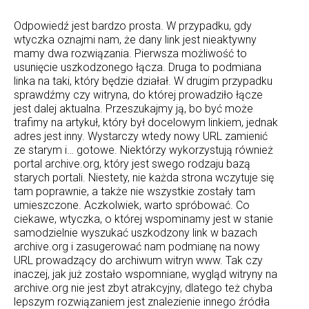
Odpowiedź jest bardzo prosta. W przypadku, gdy
wtyczka oznajmi nam, że dany link jest nieaktywny
mamy dwa rozwiązania. Pierwsza możliwość to
usunięcie uszkodzonego łącza. Druga to podmiana
linka na taki, który będzie działał. W drugim przypadku
sprawdźmy czy witryna, do której prowadziło łącze
jest dalej aktualna. Przeszukajmy ją, bo być może
trafimy na artykuł, który był docelowym linkiem, jednak
adres jest inny. Wystarczy wtedy nowy URL zamienić
ze starym i… gotowe. Niektórzy wykorzystują również
portal archive.org, który jest swego rodzaju bazą
starych portali. Niestety, nie każda strona wczytuje się
tam poprawnie, a także nie wszystkie zostały tam
umieszczone. Aczkolwiek, warto spróbować. Co
ciekawe, wtyczka, o której wspominamy jest w stanie
samodzielnie wyszukać uszkodzony link w bazach
archive.org i zasugerować nam podmianę na nowy
URL prowadzący do archiwum witryn www. Tak czy
inaczej, jak już zostało wspomniane, wygląd witryny na
archive.org nie jest zbyt atrakcyjny, dlatego też chyba
lepszym rozwiązaniem jest znalezienie innego źródła