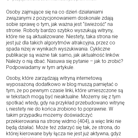
Osoby zajmujące się na co dzień działaniami
związanymi z pozycjonowaniem doskonale zdają
sobie sprawę o tym, jak ważna jest “świeżość” na
stronie. Roboty bardzo szybko wyszukują witryny,
które nie są aktualizowane. Niestety, taka strona nie
jest już dla takich algorytmów atrakcyjna, przez co
spada niżej w wynikach wyszukiwania. Cykliczne
publikacje są ważne tak samo, jak aktualność linków.
Należy o nią dbać. Nasuwa się pytanie – jak to zrobić?
Podpowiadamy w tym artykule.
Osoby, które zarządzają witryną internetową
wyposażoną dodatkowo w blog muszą pamiętać o
tym, że po pewnym czasie linki, które umieszczone są
w tekstach mogą być nieaktualne. Możemy się z tym
spotkać wtedy, gdy na przykład przebudowano witrynę
i, niestety nie do końca zrobiono to poprawnie. W
takim przypadku możemy doświadczyć
przekierowania na stronę widmo (404), a więc linki nie
będą działać. Może też zdarzyć się tak, że strona, do
której kierowane były łącza nie jest już aktywna, gdyż