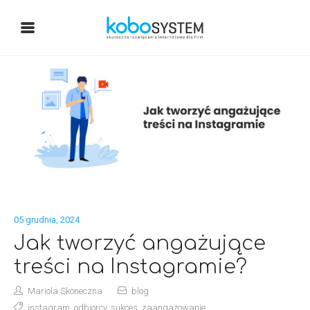
05 grudnia, 2024
Jak tworzyć angażujące
treści na Instagramie?
Mariola Skoneczna
blog
instagram
,
odbiorcy
,
sukces
,
zaangażowanie