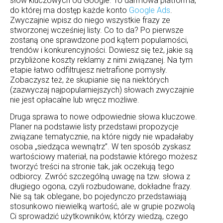
słów kluczowych od Google. To darmowa platforma,
do której ma dostęp każde konto
Google Ads
.
Zwyczajnie wpisz do niego wszystkie frazy ze
stworzonej wcześniej listy. Co to da? Po pierwsze
zostaną one sprawdzone pod kątem popularności,
trendów i konkurencyjności. Dowiesz się też, jakie są
przybliżone koszty reklamy z nimi związanej. Na tym
etapie łatwo odfiltrujesz nietrafione pomysły.
Zobaczysz też, że skupianie się na niektórych
(zazwyczaj najpopularniejszych) słowach zwyczajnie
nie jest opłacalne lub wręcz możliwe.
Druga sprawa to nowe odpowiednie słowa kluczowe.
Planer na podstawie listy przedstawi propozycje
związane tematycznie, na które nigdy nie wpadałaby
osoba „siedząca wewnątrz”. W ten sposób zyskasz
wartościowy materiał, na podstawie którego możesz
tworzyć treści na stronie tak, jak oczekują tego
odbiorcy. Zwróć szczególną uwagę na tzw. słowa z
długiego ogona, czyli rozbudowane, dokładne frazy.
Nie są tak oblegane, bo pojedynczo przedstawiają
stosunkowo niewielką wartość, ale w grupie pozwolą
Ci sprowadzić użytkowników, którzy wiedzą, czego