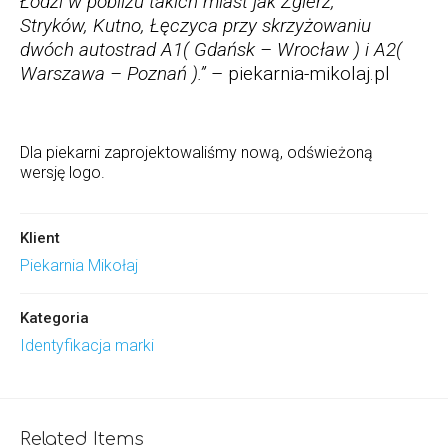
Łodzi w pobliżu takich miast jak Zgierz,
Stryków, Kutno, Łęczyca przy skrzyżowaniu
dwóch autostrad A1( Gdańsk – Wrocław ) i A2(
Warszawa – Poznań ).”
– piekarnia-mikolaj.pl
Dla piekarni zaprojektowaliśmy nową, odświeżoną
wersję logo.
Klient
Piekarnia Mikołaj
Kategoria
Identyfikacja marki
Related Items