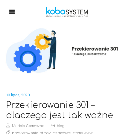
13 lipca, 2020
Przekierowanie 301 –
dlaczego jest tak ważne
Mariola Skoneczna
blog
przekierowania
,
strony internetowe
,
strony www