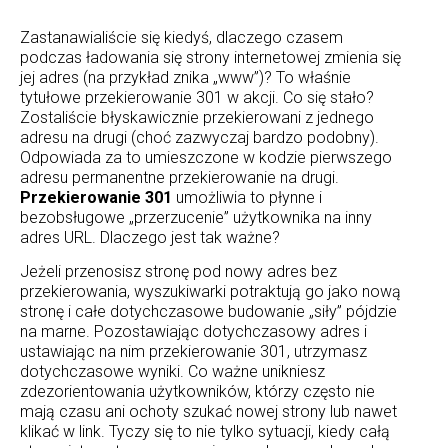
Zastanawialiście się kiedyś, dlaczego czasem
podczas ładowania się strony internetowej zmienia się
jej adres (na przykład znika „www”)? To właśnie
tytułowe przekierowanie 301 w akcji. Co się stało?
Zostaliście błyskawicznie przekierowani z jednego
adresu na drugi (choć zazwyczaj bardzo podobny).
Odpowiada za to umieszczone w kodzie pierwszego
adresu permanentne przekierowanie na drugi.
Przekierowanie 301
umożliwia to płynne i
bezobsługowe „przerzucenie” użytkownika na inny
adres URL. Dlaczego jest tak ważne?
Jeżeli przenosisz stronę pod nowy adres bez
przekierowania, wyszukiwarki potraktują go jako nową
stronę i całe dotychczasowe budowanie „siły” pójdzie
na marne. Pozostawiając dotychczasowy adres i
ustawiając na nim przekierowanie 301, utrzymasz
dotychczasowe wyniki. Co ważne unikniesz
zdezorientowania użytkowników, którzy często nie
mają czasu ani ochoty szukać nowej strony lub nawet
klikać w link. Tyczy się to nie tylko sytuacji, kiedy całą