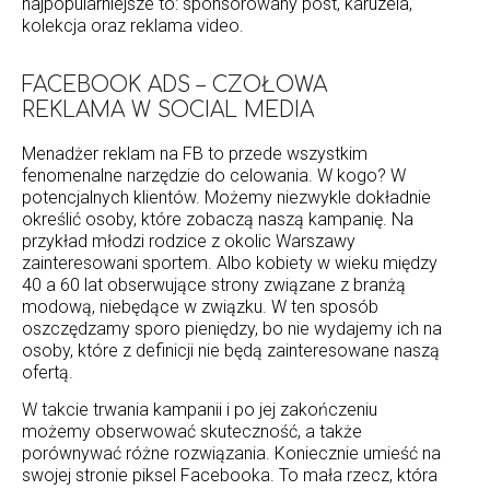
najpopularniejsze to: sponsorowany post, karuzela,
kolekcja oraz reklama video.
FACEBOOK ADS – CZOŁOWA
REKLAMA W SOCIAL MEDIA
Menadżer reklam na FB to przede wszystkim
fenomenalne narzędzie do celowania. W kogo? W
potencjalnych klientów. Możemy niezwykle dokładnie
określić osoby, które zobaczą naszą kampanię. Na
przykład młodzi rodzice z okolic Warszawy
zainteresowani sportem. Albo kobiety w wieku między
40 a 60 lat obserwujące strony związane z branżą
modową, niebędące w związku. W ten sposób
oszczędzamy sporo pieniędzy, bo nie wydajemy ich na
osoby, które z definicji nie będą zainteresowane naszą
ofertą.
W takcie trwania kampanii i po jej zakończeniu
możemy obserwować skuteczność, a także
porównywać różne rozwiązania. Koniecznie umieść na
swojej stronie piksel Facebooka. To mała rzecz, która