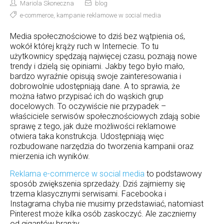
Mariola Skoneczna
blog
e-commerce
,
kampanie reklamowe w social media
Media społecznościowe to dziś bez wątpienia oś,
wokół której krąży ruch w Internecie. To tu
użytkownicy spędzają najwięcej czasu, poznają nowe
trendy i dzielą się opiniami. Jakby tego było mało,
bardzo wyraźnie opisują swoje zainteresowania i
dobrowolnie udostępniają dane. A to sprawia, że
można łatwo przypisać ich do wąskich grup
docelowych. To oczywiście nie przypadek –
właściciele serwisów społecznościowych zdają sobie
sprawę z tego, jak duże możliwości reklamowe
otwiera taka konstrukcja. Udostępniają więc
rozbudowane narzędzia do tworzenia kampanii oraz
mierzenia ich wyników.
Reklama e-commerce w social media
to podstawowy
sposób zwiększenia sprzedaży. Dziś zajmiemy się
trzema klasycznymi serwisami. Facebooka i
Instagrama chyba nie musimy przedstawiać, natomiast
Pinterest może kilka osób zaskoczyć. Ale zaczniemy
od gigantów branży.