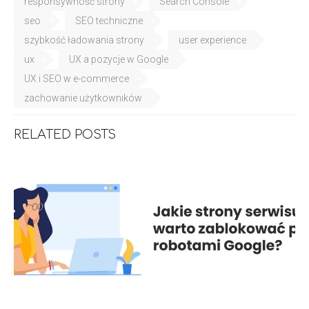
responsywność strony
Search Console
seo
SEO techniczne
szybkość ładowania strony
user experience
ux
UX a pozycje w Google
UX i SEO w e-commerce
zachowanie użytkowników
RELATED POSTS