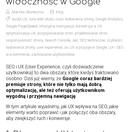
widoczność w Google
Mariola Skoneczna
blog
audyt UX
,
core web vitals
,
czas ładowania strony
,
Google Analytics
,
Google PageSpeed
,
intuicyjna nawigacja
,
konwersja a UX
,
optymalizacja UX
,
pozycjonowanie stron
,
projektowanie stron
,
responsywność strony
,
Search Console
,
seo
,
SEO techniczne
,
szybkość
ładowania strony
,
user experience
,
ux
,
UX a pozycje w Google
,
UX i SEO
w e-commerce
,
zachowanie użytkowników
SEO i UX (User Experience, czyli doświadczenie
użytkownika) to dwa obszary, które kiedyś traktowano
osobno. Dziś już wiemy, że
Google coraz bardziej
premiuje strony, które nie tylko mają dobrą
optymalizację, ale też oferują użytkownikom
wygodną i przyjemną nawigację
.
W tym artykule wyjaśnimy, jak UX wpływa na SEO, jakie
elementy warto poprawić i jak połączyć oba obszary,
aby zwiększyć ruch i konwersje.