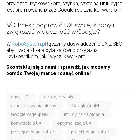
przyjazna użytkownikom, szybka, czytelna i intuicyjna
jest premiowana przez Google i sprzyja konwersjom.
💡 Chcesz poprawić UX swojej strony i
zwiększyć widoczność w Google?
W
KoboSystem.pl
łączymy doświadczenie UX z SEO,
aby Twoja strona była zarówno przyjazna
użytkownikom, jak i wyszukiwarkom.
Skontaktuj się z nami i sprawdź, jak możemy
pomóc Twojej marce rosnąć online!
audyt UX
core web vitals
czas ładowania strony
Google Analytics
Google PageSpeed
intuicyjna nawigacja
konwersja a UX
optymalizacja UX
pozycjonowanie stron
projektowanie stron