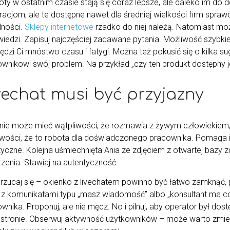
Boty w ostatnim czasie stają się coraz lepsze, ale daleko im d
acjom, ale te dostępne nawet dla średniej wielkości firm sprawd
lności.
Sklepy internetowe
rzadko do niej należą. Natomiast m
iedzi. Zapisuj najczęściej zadawane pytania. Możliwość szybki
ędzi Ci mnóstwo czasu i fatygi. Można też pokusić się o kilka 
ownikowi swój problem. Na przykład „czy ten produkt dostępny j
vechat musi być przyjazny
t nie może mieć wątpliwości, że rozmawia z żywym człowiekiem,
wości, że to robota dla doświadczonego pracownika. Pomaga imię
yczne. Kolejna uśmiechnięta Ania ze zdjęciem z otwartej bazy zdj
rzenia. Stawiaj na autentyczność.
arzucaj się – okienko z livechatem powinno być łatwo zamknąć
z komunikatami typu „masz wiadomość” albo „konsultant ma coś d
wnika. Proponuj, ale nie męcz. No i pilnuj, aby operator był do
a stronie. Obserwuj aktywność użytkowników – może warto zmi