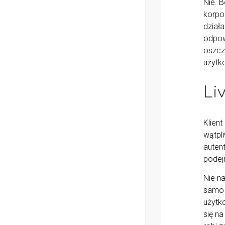
Nie. 
korpor
działa
odpow
oszcz
użytk
Li
Klien
wątpli
autent
podej
Nie n
samo 
użytko
się n