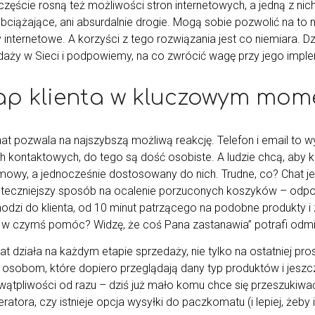
zęście rosną też możliwości stron internetowych, a jedną z nich j
bciążające, ani absurdalnie drogie. Mogą sobie pozwolić na to n
 internetowe. A korzyści z tego rozwiązania jest co niemiara. D
daży w Sieci i podpowiemy, na co zwrócić wagę przy jego imple
ap klienta w kluczowym mom
hat pozwala na najszybszą możliwą reakcję. Telefon i email to 
h kontaktowych, do tego są dość osobiste. A ludzie chcą, aby ko
mowy, a jednocześnie dostosowany do nich. Trudne, co? Chat jest
uteczniejszy sposób na ocalenie porzuconych koszyków – odpow
odzi do klienta, od 10 minut patrzącego na podobne produkty i z
w czymś pomóc? Widzę, że coś Pana zastanawia” potrafi odmien
at działa na każdym etapie sprzedaży, nie tylko na ostatniej pr
ę osobom, które dopiero przeglądają dany typ produktów i jeszc
 wątpliwości od razu – dziś już mało komu chce się przeszukiwać
ratora, czy istnieje opcja wysyłki do paczkomatu (i lepiej, żeby i