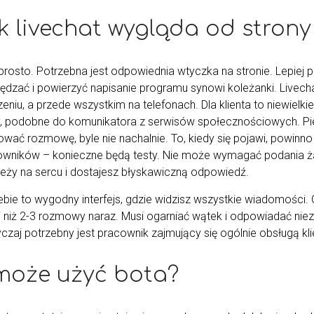
k livechat wygląda od strony
prosto. Potrzebna jest odpowiednia wtyczka na stronie. Lepiej 
ędzać i powierzyć napisanie programu synowi koleżanki. Livech
zeniu, a przede wszystkim na telefonach. Dla klienta to niewiel
y, podobne do komunikatora z serwisów społecznościowych. P
ować rozmowę, byle nie nachalnie. To, kiedy się pojawi, powin
owników – konieczne będą testy. Nie może wymagać podania żad
 leży na sercu i dostajesz błyskawiczną odpowiedź.
ebie to wygodny interfejs, gdzie widzisz wszystkie wiadomości. 
j niż 2-3 rozmowy naraz. Musi ogarniać wątek i odpowiadać niez
zaj potrzebny jest pracownik zajmujący się ogólnie obsługą kli
może użyć bota?