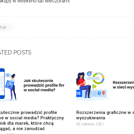
zakupy w weekend lub wieczorami.
chat
ATED POSTS
kutecznie prowadzić profile
Rozszerzenia graficzne w s
we w social media? Praktyczny
wyszukiwania
nik dla marek, które chcą
02 czerwca, 2021
iągać, a nie zanudzać