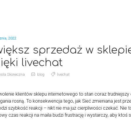
znia, 2022
iększ sprzedaż w sklepi
ięki livechat
iola Skoneczna
blog
livechat
lenie klientów sklepu internetowego to stan coraz trudniejszy 
ania rosną. To konsekwencja tego, jak Sieć zmieniana jest pr
zi szybkość reakcji – nikt nie ma już cierpliwości czekać. Nie
wy czas reakcji na maila budzi frustrację i wystarczy, aby ktoś 