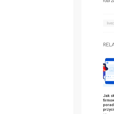
robi 
live
REL
Jak s
firmo
porad
przyc