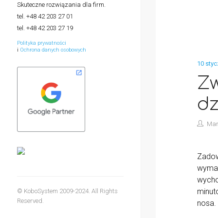
Skuteczne rozwiązania dla firm.
tel. +48 42 203 27 01
tel. +48 42 203 27 19
Polityka prywatności
i
Ochrona danych osobowych
10 styc
Zw
dz
Mar
Zadowo
wymag
wychod
minuto
© KoboSystem 2009-2024. All Rights
Reserved.
nosa.