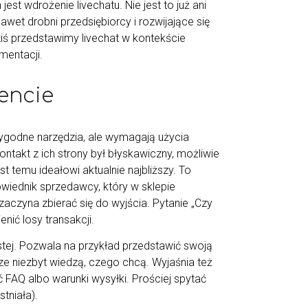
est wdrożenie livechatu. Nie jest to już ani
awet drobni przedsiębiorcy i rozwijające się
ziś przedstawimy livechat w kontekście
mentacji.
encie
wygodne narzędzia, ale wymagają użycia
ntakt z ich strony był błyskawiczny, możliwie
 temu ideałowi aktualnie najbliższy. To
iednik sprzedawcy, który w sklepie
aczyna zbierać się do wyjścia. Pytanie „Czy
ić losy transakcji.
ostej. Pozwala na przykład przedstawić swoją
ze niezbyt wiedzą, czego chcą. Wyjaśnia też
 FAQ albo warunki wysyłki. Prościej spytać
stniała).