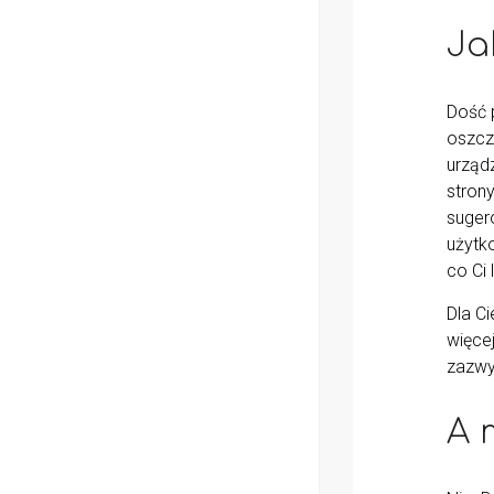
Ja
Dość 
oszcz
urząd
stron
suger
użytk
co Ci
Dla Ci
więce
zazwyc
A 