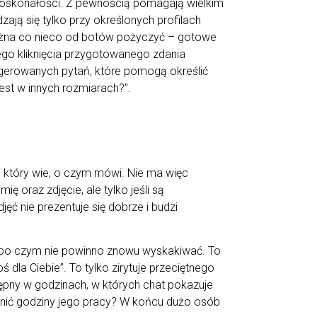
o doskonałości. Z pewnością pomagają wielkim
zają się tylko przy określonych profilach
ożna co nieco od botów pożyczyć – gotowe
ego kliknięcia przygotowanego zdania
sugerowanych pytań, które pomogą określić
est w innych rozmiarach?”.
 który wie, o czym mówi. Nie ma więc
 oraz zdjęcie, ale tylko jeśli są
ęć nie prezentuje się dobrze i budzi
, po czym nie powinno znowu wyskakiwać. To
la Ciebie”. To tylko zirytuje przeciętnego
stępny w godzinach, w których chat pokazuje
enić godziny jego pracy? W końcu dużo osób