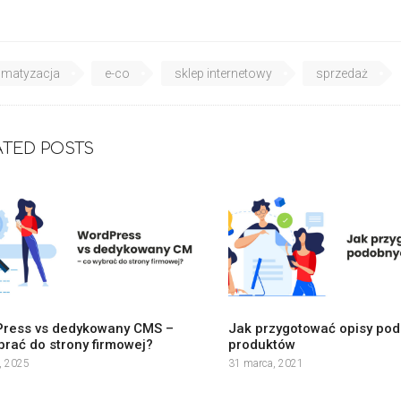
omatyzacja
e-co
sklep internetowy
sprzedaż
ATED POSTS
ress vs dedykowany CMS –
Jak przygotować opisy po
brać do strony firmowej?
produktów
a, 2025
31 marca, 2021