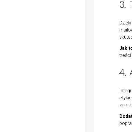
3.
Dzięk
mailo
skutec
Jak t
treści
4.
Integ
etykie
zamó
Dodat
popra