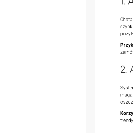
1.
Chatbo
szybk
pozyt
Przyk
zamów
2.
Syste
magaz
oszcz
Korzy
trend