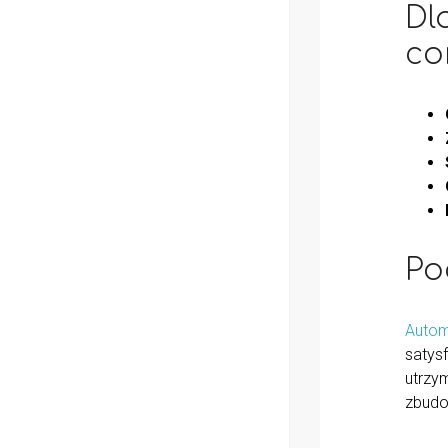
Dl
co
Po
Autom
satys
utrzy
zbudow