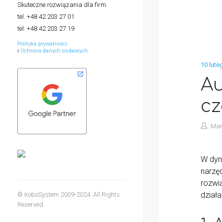
Skuteczne rozwiązania dla firm.
tel. +48 42 203 27 01
tel. +48 42 203 27 19
Polityka prywatności
i
Ochrona danych osobowych
10 lute
Au
cz
Mar
W dyn
narzę
rozwi
dział
© KoboSystem 2009-2024. All Rights
Reserved.