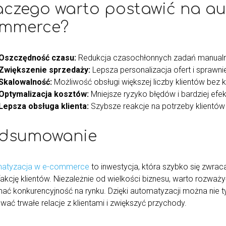
aczego warto postawić na au
mmerce?
Oszczędność czasu:
Redukcja czasochłonnych zadań manualn
Zwiększenie sprzedaży:
Lepsza personalizacja ofert i sprawnie
Skalowalność:
Możliwość obsługi większej liczby klientów bez
Optymalizacja kosztów:
Mniejsze ryzyko błędów i bardziej ef
Lepsza obsługa klienta:
Szybsze reakcje na potrzeby klientów 
dsumowanie
atyzacja w e-commerce
to inwestycja, która szybko się zwraca
fakcję klientów. Niezależnie od wielkości biznesu, warto rozwa
mać konkurencyjność na rynku. Dzięki automatyzacji można nie t
ać trwałe relacje z klientami i zwiększyć przychody.