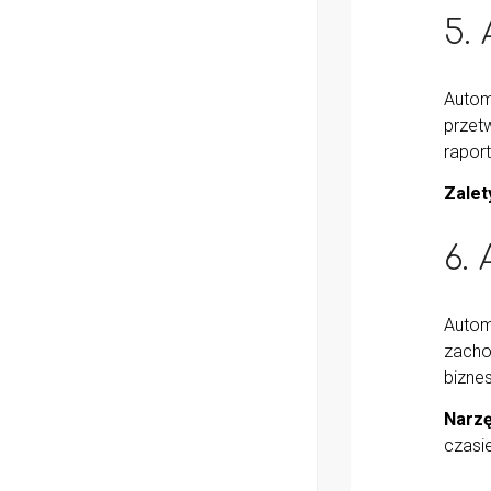
5.
Autom
przet
rapor
Zalet
6.
Autom
zacho
bizne
Narzę
czasi