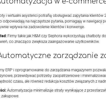
 Automatyzacja w e-commerce
ty i wirtualni asystenci potrafią obsługiwać zapytania klientów 
o odpowiadają na najczęstsze pytania, pomagają w nawigacji p
ywnie wpływa na zadowolenie klientów i konwersje.
ład:
Firmy takie jak H&M czy Sephora wykorzystują chatboty do
ień, co znacząco zwiększa zaangażowanie użytkowników.
 Automatyczne zarządzanie 
my ERP i oprogramowanie do zarządzania magazynem pozwalaj
ynowe, przewidywać potrzeby zaopatrzeniowe i minimalizować
ędność czasu, ale również redukcja kosztów związanych z nad
ści:
Automatyzacja minimalizuje straty wynikające z przestarz
y zakupowe.