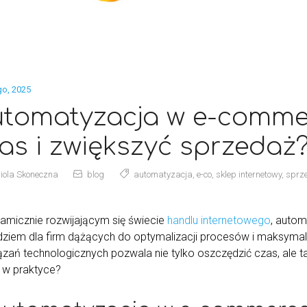
go, 2025
tomatyzacja w e-commer
as i zwiększyć sprzedaż
iola Skoneczna
blog
automatyzacja
,
e-co
,
sklep internetowy
,
sprz
amicznie rozwijającym się świecie
handlu internetowego
, auto
dziem dla firm dążących do optymalizacji procesów i maksymal
ązań technologicznych pozwala nie tylko oszczędzić czas, ale t
a w praktyce?