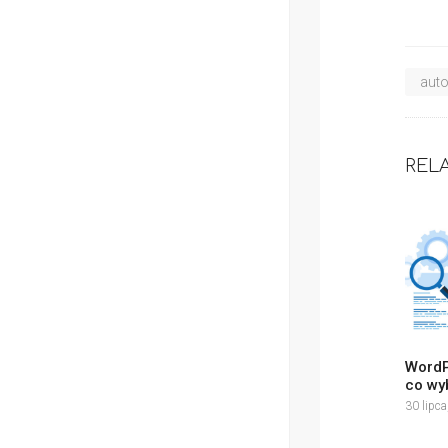
aut
REL
WordP
co wy
30 lipc