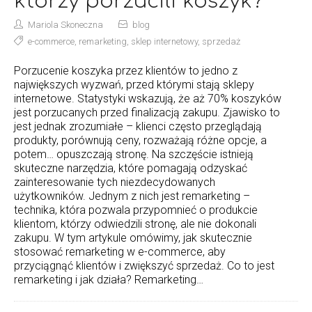
którzy porzucili koszyk?
Mariola Skoneczna
blog
e-commerce
,
remarketing
,
sklep internetowy
,
sprzedaż
Porzucenie koszyka przez klientów to jedno z
największych wyzwań, przed którymi stają sklepy
internetowe. Statystyki wskazują, że aż 70% koszyków
jest porzucanych przed finalizacją zakupu. Zjawisko to
jest jednak zrozumiałe – klienci często przeglądają
produkty, porównują ceny, rozważają różne opcje, a
potem… opuszczają stronę. Na szczęście istnieją
skuteczne narzędzia, które pomagają odzyskać
zainteresowanie tych niezdecydowanych
użytkowników. Jednym z nich jest remarketing –
technika, która pozwala przypomnieć o produkcie
klientom, którzy odwiedzili stronę, ale nie dokonali
zakupu. W tym artykule omówimy, jak skutecznie
stosować remarketing w e-commerce, aby
przyciągnąć klientów i zwiększyć sprzedaż. Co to jest
remarketing i jak działa? Remarketing…