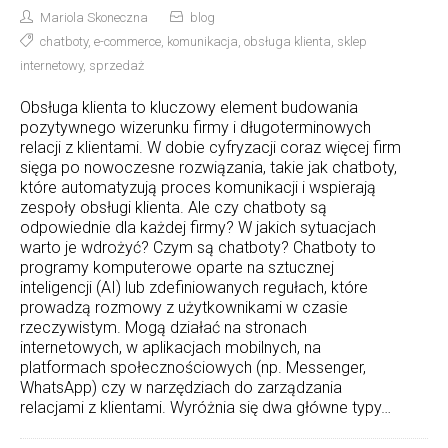
Mariola Skoneczna
blog
chatboty
,
e-commerce
,
komunikacja
,
obsługa klienta
,
sklep
internetowy
,
sprzedaż
Obsługa klienta to kluczowy element budowania
pozytywnego wizerunku firmy i długoterminowych
relacji z klientami. W dobie cyfryzacji coraz więcej firm
sięga po nowoczesne rozwiązania, takie jak chatboty,
które automatyzują proces komunikacji i wspierają
zespoły obsługi klienta. Ale czy chatboty są
odpowiednie dla każdej firmy? W jakich sytuacjach
warto je wdrożyć? Czym są chatboty? Chatboty to
programy komputerowe oparte na sztucznej
inteligencji (AI) lub zdefiniowanych regułach, które
prowadzą rozmowy z użytkownikami w czasie
rzeczywistym. Mogą działać na stronach
internetowych, w aplikacjach mobilnych, na
platformach społecznościowych (np. Messenger,
WhatsApp) czy w narzędziach do zarządzania
relacjami z klientami. Wyróżnia się dwa główne typy…