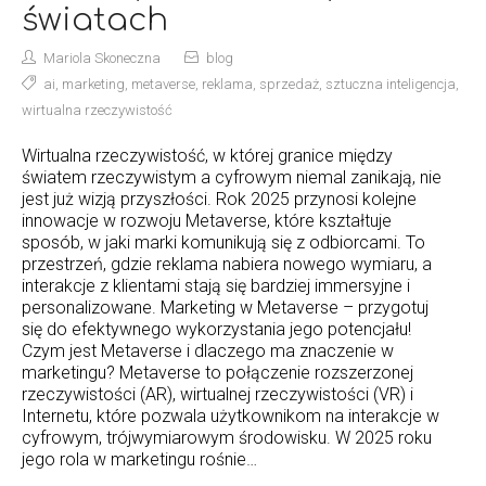
światach
Mariola Skoneczna
blog
ai
,
marketing
,
metaverse
,
reklama
,
sprzedaż
,
sztuczna inteligencja
,
wirtualna rzeczywistość
Wirtualna rzeczywistość, w której granice między
światem rzeczywistym a cyfrowym niemal zanikają, nie
jest już wizją przyszłości. Rok 2025 przynosi kolejne
innowacje w rozwoju Metaverse, które kształtuje
sposób, w jaki marki komunikują się z odbiorcami. To
przestrzeń, gdzie reklama nabiera nowego wymiaru, a
interakcje z klientami stają się bardziej immersyjne i
personalizowane. Marketing w Metaverse – przygotuj
się do efektywnego wykorzystania jego potencjału!
Czym jest Metaverse i dlaczego ma znaczenie w
marketingu? Metaverse to połączenie rozszerzonej
rzeczywistości (AR), wirtualnej rzeczywistości (VR) i
Internetu, które pozwala użytkownikom na interakcje w
cyfrowym, trójwymiarowym środowisku. W 2025 roku
jego rola w marketingu rośnie…