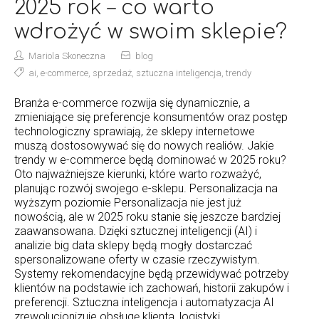
2025 rok – co warto
wdrożyć w swoim sklepie?
Mariola Skoneczna
blog
ai
,
e-commerce
,
sprzedaż
,
sztuczna inteligencja
,
trendy
Branża e-commerce rozwija się dynamicznie, a
zmieniające się preferencje konsumentów oraz postęp
technologiczny sprawiają, że sklepy internetowe
muszą dostosowywać się do nowych realiów. Jakie
trendy w e-commerce będą dominować w 2025 roku?
Oto najważniejsze kierunki, które warto rozważyć,
planując rozwój swojego e-sklepu. Personalizacja na
wyższym poziomie Personalizacja nie jest już
nowością, ale w 2025 roku stanie się jeszcze bardziej
zaawansowana. Dzięki sztucznej inteligencji (AI) i
analizie big data sklepy będą mogły dostarczać
spersonalizowane oferty w czasie rzeczywistym.
Systemy rekomendacyjne będą przewidywać potrzeby
klientów na podstawie ich zachowań, historii zakupów i
preferencji. Sztuczna inteligencja i automatyzacja AI
zrewolucjonizuje obsługę klienta, logistyki…