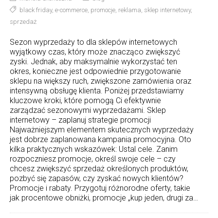
black friday
,
e-commerce
,
promocje
,
reklama
,
sklep internetowy
,
sprzedaż
Sezon wyprzedaży to dla sklepów internetowych
wyjątkowy czas, który może znacząco zwiększyć
zyski. Jednak, aby maksymalnie wykorzystać ten
okres, konieczne jest odpowiednie przygotowanie
sklepu na większy ruch, zwiększone zamówienia oraz
intensywną obsługę klienta. Poniżej przedstawiamy
kluczowe kroki, które pomogą Ci efektywnie
zarządzać sezonowymi wyprzedażami. Sklep
internetowy – zaplanuj strategie promocji
Najważniejszym elementem skutecznych wyprzedaży
jest dobrze zaplanowana kampania promocyjna. Oto
kilka praktycznych wskazówek: Ustal cele. Zanim
rozpoczniesz promocje, określ swoje cele – czy
chcesz zwiększyć sprzedaż określonych produktów,
pozbyć się zapasów, czy zyskać nowych klientów?
Promocje i rabaty. Przygotuj różnorodne oferty, takie
jak procentowe obniżki, promocje „kup jeden, drugi za…