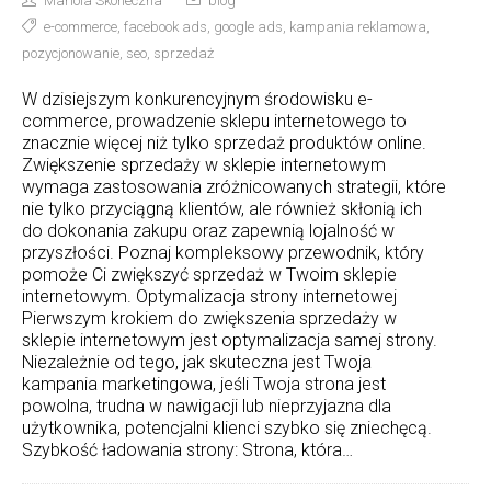
Mariola Skoneczna
blog
e-commerce
,
facebook ads
,
google ads
,
kampania reklamowa
,
pozycjonowanie
,
seo
,
sprzedaż
W dzisiejszym konkurencyjnym środowisku e-
commerce, prowadzenie sklepu internetowego to
znacznie więcej niż tylko sprzedaż produktów online.
Zwiększenie sprzedaży w sklepie internetowym
wymaga zastosowania zróżnicowanych strategii, które
nie tylko przyciągną klientów, ale również skłonią ich
do dokonania zakupu oraz zapewnią lojalność w
przyszłości. Poznaj kompleksowy przewodnik, który
pomoże Ci zwiększyć sprzedaż w Twoim sklepie
internetowym. Optymalizacja strony internetowej
Pierwszym krokiem do zwiększenia sprzedaży w
sklepie internetowym jest optymalizacja samej strony.
Niezależnie od tego, jak skuteczna jest Twoja
kampania marketingowa, jeśli Twoja strona jest
powolna, trudna w nawigacji lub nieprzyjazna dla
użytkownika, potencjalni klienci szybko się zniechęcą.
Szybkość ładowania strony: Strona, która…