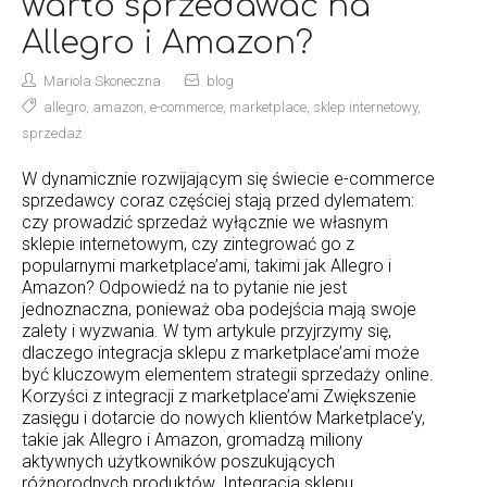
warto sprzedawać na
Allegro i Amazon?
Mariola Skoneczna
blog
allegro
,
amazon
,
e-commerce
,
marketplace
,
sklep internetowy
,
sprzedaż
W dynamicznie rozwijającym się świecie e-commerce
sprzedawcy coraz częściej stają przed dylematem:
czy prowadzić sprzedaż wyłącznie we własnym
sklepie internetowym, czy zintegrować go z
popularnymi marketplace’ami, takimi jak Allegro i
Amazon? Odpowiedź na to pytanie nie jest
jednoznaczna, ponieważ oba podejścia mają swoje
zalety i wyzwania. W tym artykule przyjrzymy się,
dlaczego integracja sklepu z marketplace’ami może
być kluczowym elementem strategii sprzedaży online.
Korzyści z integracji z marketplace’ami Zwiększenie
zasięgu i dotarcie do nowych klientów Marketplace’y,
takie jak Allegro i Amazon, gromadzą miliony
aktywnych użytkowników poszukujących
różnorodnych produktów. Integracja sklepu