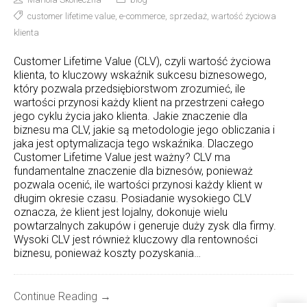
customer lifetime value
,
e-commerce
,
sprzedaż
,
wartość życiowa
klienta
Customer Lifetime Value (CLV), czyli wartość życiowa
klienta, to kluczowy wskaźnik sukcesu biznesowego,
który pozwala przedsiębiorstwom zrozumieć, ile
wartości przynosi każdy klient na przestrzeni całego
jego cyklu życia jako klienta. Jakie znaczenie dla
biznesu ma CLV, jakie są metodologie jego obliczania i
jaka jest optymalizacja tego wskaźnika. Dlaczego
Customer Lifetime Value jest ważny? CLV ma
fundamentalne znaczenie dla biznesów, ponieważ
pozwala ocenić, ile wartości przynosi każdy klient w
długim okresie czasu. Posiadanie wysokiego CLV
oznacza, że klient jest lojalny, dokonuje wielu
powtarzalnych zakupów i generuje duży zysk dla firmy.
Wysoki CLV jest również kluczowy dla rentowności
biznesu, ponieważ koszty pozyskania…
Continue Reading →