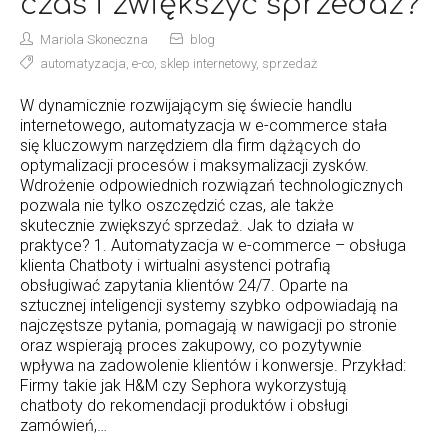
czas i zwiększyć sprzedaż?
Mariola Skoneczna
blog
automatyzacja
,
e-co
,
sklep internetowy
,
sprzedaż
W dynamicznie rozwijającym się świecie handlu
internetowego, automatyzacja w e-commerce stała
się kluczowym narzędziem dla firm dążących do
optymalizacji procesów i maksymalizacji zysków.
Wdrożenie odpowiednich rozwiązań technologicznych
pozwala nie tylko oszczędzić czas, ale także
skutecznie zwiększyć sprzedaż. Jak to działa w
praktyce? 1. Automatyzacja w e-commerce – obsługa
klienta Chatboty i wirtualni asystenci potrafią
obsługiwać zapytania klientów 24/7. Oparte na
sztucznej inteligencji systemy szybko odpowiadają na
najczęstsze pytania, pomagają w nawigacji po stronie
oraz wspierają proces zakupowy, co pozytywnie
wpływa na zadowolenie klientów i konwersje. Przykład:
Firmy takie jak H&M czy Sephora wykorzystują
chatboty do rekomendacji produktów i obsługi
zamówień,…