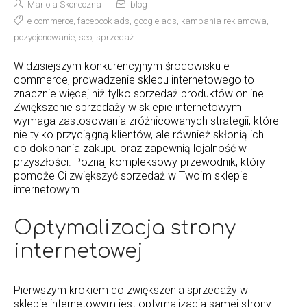
Mariola Skoneczna
blog
e-commerce
,
facebook ads
,
google ads
,
kampania reklamowa
,
pozycjonowanie
,
seo
,
sprzedaż
W dzisiejszym konkurencyjnym środowisku e-
commerce, prowadzenie sklepu internetowego to
znacznie więcej niż tylko sprzedaż produktów online.
Zwiększenie sprzedaży w sklepie internetowym
wymaga zastosowania zróżnicowanych strategii, które
nie tylko przyciągną klientów, ale również skłonią ich
do dokonania zakupu oraz zapewnią lojalność w
przyszłości. Poznaj kompleksowy przewodnik, który
pomoże Ci zwiększyć sprzedaż w Twoim sklepie
internetowym.
Optymalizacja strony
internetowej
Pierwszym krokiem do zwiększenia sprzedaży w
sklepie internetowym jest optymalizacja samej strony.