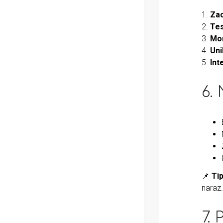
1.
Zac
2.
Tes
3.
Mon
4.
Uni
5.
Int
6.
📌
Tip
naraz.
7.