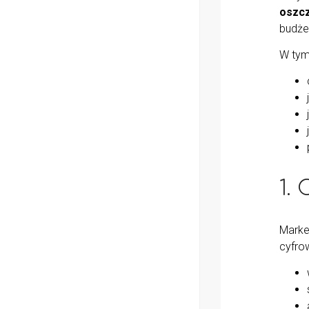
oszcz
budże
W tym
1.
Marke
cyfro