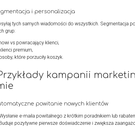
egmentacja i personalizacja
ysyłaj tych samych wiadomości do wszystkich. Segmentacja 
ch grup:
nowi vs powracający klienci,
klienci premium,
osoby, które porzuciły koszyk.
 Przykłady kampanii marketi
rmie
utomatyczne powitanie nowych klientów
Wysłanie e-maila powitalnego z krótkim poradnikiem lub rabate
Buduje pozytywne pierwsze doświadczenie i zwiększa zaangaż