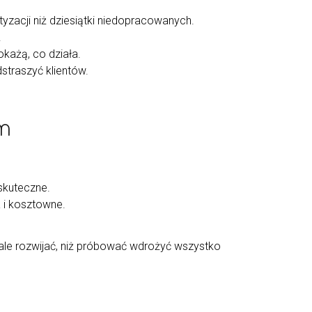
yzacji niż dziesiątki niedopracowanych.
.
okażą, co działa.
straszyć klientów.
rm
skuteczne.
 i kosztowne.
tale rozwijać, niż próbować wdrożyć wszystko