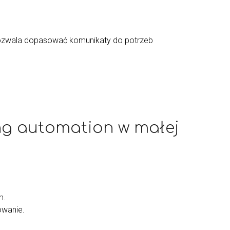
pozwala dopasować komunikaty do potrzeb
ng automation w małej
m.
owanie.