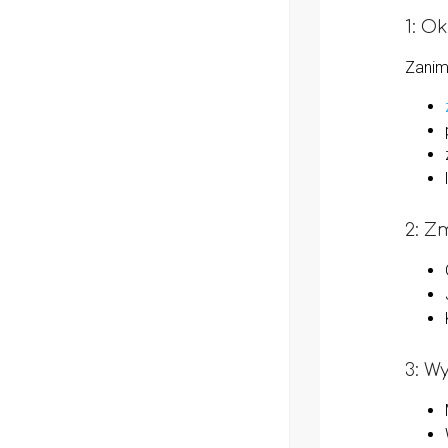
1: Ok
Zanim
2: Z
3: W