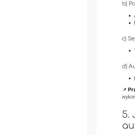
b) P
c) S
d) A
📌
Prz
wykorz
5.
au