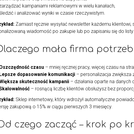
zarządzać kampaniami reklamowymi w wielu kanałach,
śledzić i analizować wyniki w czasie rzeczywistym.
zykład:
Zamiast ręcznie wysyłać newsletter każdemu klientowi
onalizowaną wiadomość po zakupie lub po zapisaniu się do listy
 Dlaczego mała firma potrze
Oszczędność czasu
– mniej ręcznej pracy, więcej czasu na stra
Lepsze dopasowanie komunikacji
– personalizacja zwiększa 
Większa skuteczność kampanii
– działania oparte na danych d
Skalowalność
– rosnącą liczbę klientów obsłużysz bez proporc
zykład:
Sklep internetowy, który wdrożył automatyczne powiad
rsję zakupową o 15% w ciągu pierwszych 3 miesięcy.
 Od czego zacząć – krok po k