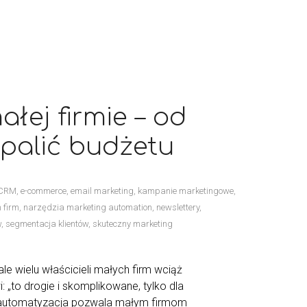
łej firmie – od
epalić budżetu
CRM
,
e-commerce
,
email marketing
,
kampanie marketingowe
,
 firm
,
narzędzia marketing automation
,
newslettery
,
w
,
segmentacja klientów
,
skuteczny marketing
le wielu właścicieli małych firm wciąż
: „to drogie i skomplikowane, tylko dla
na automatyzacja pozwala małym firmom