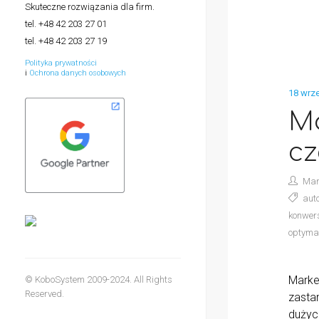
Skuteczne rozwiązania dla firm.
tel. +48 42 203 27 01
tel. +48 42 203 27 19
Polityka prywatności
i
Ochrona danych osobowych
18 wrze
Ma
cz
Mar
aut
konwer
optyma
Market
© KoboSystem 2009-2024. All Rights
Reserved.
zastan
dużyc