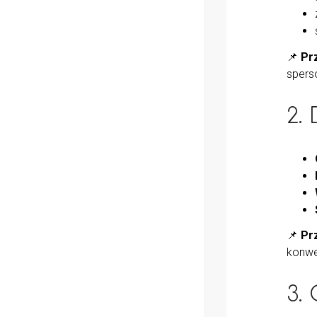
📌
Pr
spers
2.
📌
Pr
konwe
3.