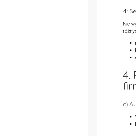
4: S
Nie w
różny
4.
fi
a) A