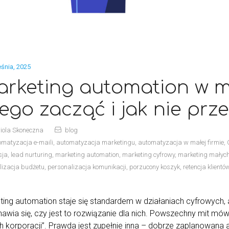
śnia, 2025
rketing automation w ma
ego zacząć i jak nie prz
iola Skoneczna
blog
omatyzacja e-maili
,
automatyzacja marketingu
,
automatyzacja w małej firmie
,
sja
,
lead nurturing
,
marketing automation
,
marketing cyfrowy
,
marketing małych
lizacja budżetu
,
personalizacja komunikacji
,
porzucony koszyk
,
retencja klientó
ing automation staje się standardem w działaniach cyfrowych, a
awia się, czy jest to rozwiązanie dla nich. Powszechny mit mówi
h korporacji”. Prawda jest zupełnie inna – dobrze zaplanowa