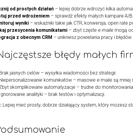
znij od prostych działań
– lepiej dobrze wdrożyć kilka automat
tuj przed wdrożeniem
– sprawdź efekty małych kampanii A/B
itoruj wyniki
– wskaźniki takie jak CTR, konwersja, open rate p
kaj przesycenia komunikatami
– zbyt częste e-maile mogą od
egracja z obecnym CRM
– unikniesz powielania pracy i błędów.
 Najczęstsze błędy małych fi
Brak jasnych celów – wysyłka wiadomości bez strategii.
Niepersonalizowanie komunikatów – masowe e-maile są mniej 
Zbyt skomplikowane automatyzacje – trudne do monitorowania
Ignorowanie analityki – brak testów i optymalizacji.
:
Lepiej mieć prosty, dobrze działający system, który możesz s
 Podsumowanie