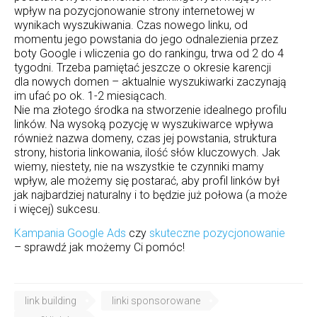
wpływ na pozycjonowanie strony internetowej w
wynikach wyszukiwania. Czas nowego linku, od
momentu jego powstania do jego odnalezienia przez
boty Google i wliczenia go do rankingu, trwa od 2 do 4
tygodni. Trzeba pamiętać jeszcze o okresie karencji
dla nowych domen – aktualnie wyszukiwarki zaczynają
im ufać po ok. 1-2 miesiącach.
Nie ma złotego środka na stworzenie idealnego profilu
linków. Na wysoką pozycję w wyszukiwarce wpływa
również nazwa domeny, czas jej powstania, struktura
strony, historia linkowania, ilość słów kluczowych. Jak
wiemy, niestety, nie na wszystkie te czynniki mamy
wpływ, ale możemy się postarać, aby profil linków był
jak najbardziej naturalny i to będzie już połowa (a może
i więcej) sukcesu.
Kampania Google Ads
czy
skuteczne pozycjonowanie
– sprawdź jak możemy Ci pomóc!
link building
linki sponsorowane