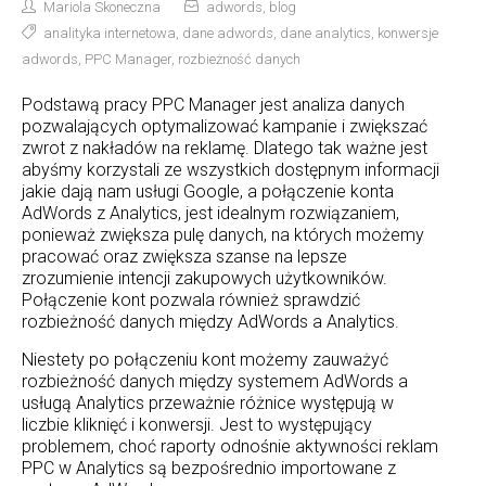
Mariola Skoneczna
adwords
,
blog
analityka internetowa
,
dane adwords
,
dane analytics
,
konwersje
adwords
,
PPC Manager
,
rozbieżność danych
Podstawą pracy PPC Manager jest analiza danych
pozwalających optymalizować kampanie i zwiększać
zwrot z nakładów na reklamę. Dlatego tak ważne jest
abyśmy korzystali ze wszystkich dostępnym informacji
jakie dają nam usługi Google, a połączenie konta
AdWords z Analytics, jest idealnym rozwiązaniem,
ponieważ zwiększa pulę danych, na których możemy
pracować oraz zwiększa szanse na lepsze
zrozumienie intencji zakupowych użytkowników.
Połączenie kont pozwala również sprawdzić
rozbieżność danych między AdWords a Analytics.
Niestety po połączeniu kont możemy zauważyć
rozbieżność danych między systemem AdWords a
usługą Analytics przeważnie różnice występują w
liczbie kliknięć i konwersji. Jest to występujący
problemem, choć raporty odnośnie aktywności reklam
PPC w Analytics są bezpośrednio importowane z