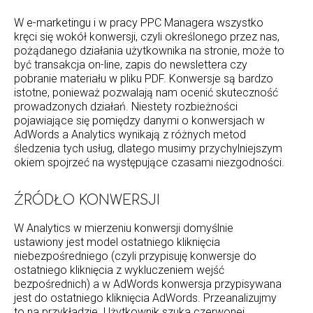
W e-marketingu i w pracy PPC Managera wszystko
kręci się wokół konwersji, czyli określonego przez nas,
pożądanego działania użytkownika na stronie, może to
być transakcja on-line, zapis do newslettera czy
pobranie materiału w pliku PDF. Konwersje są bardzo
istotne, ponieważ pozwalają nam ocenić skuteczność
prowadzonych działań. Niestety rozbieżności
pojawiające się pomiędzy danymi o konwersjach w
AdWords a Analytics wynikają z różnych metod
śledzenia tych usług, dlatego musimy przychylniejszym
okiem spojrzeć na występujące czasami niezgodności.
ŹRÓDŁO KONWERSJI
W Analytics w mierzeniu konwersji domyślnie
ustawiony jest model ostatniego kliknięcia
niebezpośredniego (czyli przypisuję konwersje do
ostatniego kliknięcia z wykluczeniem wejść
bezpośrednich) a w AdWords konwersja przypisywana
jest do ostatniego kliknięcia AdWords. Przeanalizujmy
to na przykładzie. Użytkownik szuka czerwonej