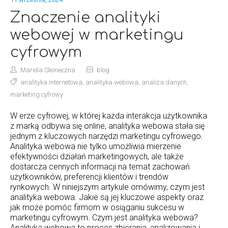
Znaczenie analityki
webowej w marketingu
cyfrowym
Mariola Skoneczna
blog
analityka internetowa
,
analityka webowa
,
analiza danych
,
marketing cyfrowy
W erze cyfrowej, w której każda interakcja użytkownika
z marką odbywa się online, analityka webowa stała się
jednym z kluczowych narzędzi marketingu cyfrowego.
Analityka webowa nie tylko umożliwia mierzenie
efektywności działań marketingowych, ale także
dostarcza cennych informacji na temat zachowań
użytkowników, preferencji klientów i trendów
rynkowych. W niniejszym artykule omówimy, czym jest
analityka webowa. Jakie są jej kluczowe aspekty oraz
jak może pomóc firmom w osiąganiu sukcesu w
marketingu cyfrowym. Czym jest analityka webowa?
Analityka webowa to proces zbierania, analizowania i