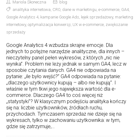
Mariola Skoneczna
blog
analityka internetowa
,
CRO
,
dane w marketingu
,
e-commerce
,
GA4
,
Google Analytics 4
,
kampanie Google Ads
,
lejek sprzedażowy
,
marketing
internetowy
,
optymalizacja konwersji
,
UX w e-commerce
,
zwiększanie
sprzedaży
Google Analytics 4 wzbudza skrajne emocje. Dla
jednych to potężne narzędzie analityczne, dla innych –
nieczytelny panel pełen wykresów, z których „nic nie
wynika”. Problem nie leży jednak w samym GA4, lecz w
sposobie czytania danych. GA4 nie odpowiada na
pytanie: „ile było wejść?” GA4 odpowiada na pytanie:
„dlaczego użytkownicy kupują – albo nie kupują”. I
właśnie w tym tkwi jego największa wartość dla e-
commerce. Dlaczego GA4 to coś więcej niż
„statystyki”? W klasycznym podejściu analityka kończy
się na: liczbie użytkowników, źródłach ruchu,
przychodach. Tymczasem sprzedaż nie dzieje się na
wykresach, tylko w zachowaniu użytkownika: w tym,
gdzie się zatrzymuje,…