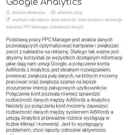
Google Analytics
Mariola Skoneczna
adwords
,
blog
analityka internetowa
,
dane adwords
,
dane analytics
,
konwersje
adwords
,
PPC Manager
,
rozbieżność danych
Podstawą pracy PPC Manager jest analiza danych
pozwalających optymalizować kampanie i zwiększać
zwrot z nakładów na reklamę. Dlatego tak ważne jest
abyśmy korzystali ze wszystkich dostępnym informacji
jakie dają nam usługi Google, a połączenie konta
AdWords z Analytics, jest idealnym rozwiązaniem,
ponieważ zwiększa pulę danych, na których możemy
pracować oraz zwiększa szanse na lepsze
zrozumienie intencji zakupowych użytkowników.
Połączenie kont pozwala również sprawdzić
rozbieżność danych między AdWords a Analytics.
Niestety po połączeniu kont możemy zauważyć
rozbieżność danych między systemem AdWords a
usługą Analytics przeważnie różnice występują w
liczbie kliknięć i konwersji. Jest to występujący
problemem, choć raporty odnośnie aktywności