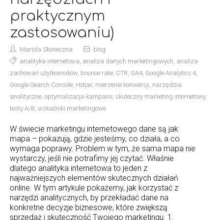
praktycznym
zastosowaniu)
Mariola Skoneczna
blog
analityka internetowa
,
analiza danych marketingowych
,
analiza
zachowań użytkowników
,
bounce rate
,
CTR
,
GA4
,
Google Analytics 4
,
Google Search Console
,
Hotjar
,
mierzenie konwersji
,
narzędzia
analityczne
,
optymalizacja kampanii
,
skuteczny marketing internetowy
,
testy A/B
,
wskaźniki marketingowe
W świecie marketingu internetowego dane są jak
mapa – pokazują, gdzie jesteśmy, co działa, a co
wymaga poprawy. Problem w tym, że sama mapa nie
wystarczy, jeśli nie potrafimy jej czytać. Właśnie
dlatego analityka internetowa to jeden z
najważniejszych elementów skutecznych działań
online. W tym artykule pokażemy, jak korzystać z
narzędzi analitycznych, by przekładać dane na
konkretne decyzje biznesowe, które zwiększą
sprzedaż i skuteczność Twojego marketingu. 1.