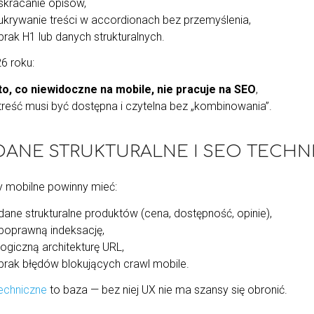
skracanie opisów,
ukrywanie treści w accordionach bez przemyślenia,
brak H1 lub danych strukturalnych.
6 roku:
to, co niewidoczne na mobile, nie pracuje na SEO
,
treść musi być dostępna i czytelna bez „kombinowania”.
⃣ DANE STRUKTURALNE I SEO TECH
y mobilne powinny mieć:
dane strukturalne produktów (cena, dostępność, opinie),
poprawną indeksację,
logiczną architekturę URL,
brak błędów blokujących crawl mobile.
echniczne
to baza — bez niej UX nie ma szansy się obronić.