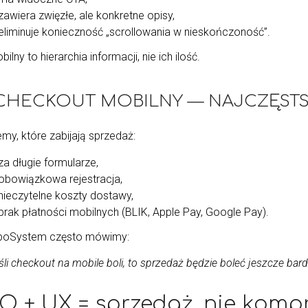
zawiera zwięzłe, ale konkretne opisy,
eliminuje konieczność „scrollowania w nieskończoność”.
ilny to hierarchia informacji, nie ich ilość.
⃣ CHECKOUT MOBILNY — NAJCZĘSTS
my, które zabijają sprzedaż:
za długie formularze,
obowiązkowa rejestracja,
nieczytelne koszty dostawy,
brak płatności mobilnych (BLIK, Apple Pay, Google Pay).
oSystem często mówimy:
li checkout na mobile boli, to sprzedaż będzie boleć jeszcze bardz
O + UX = sprzedaż, nie komp