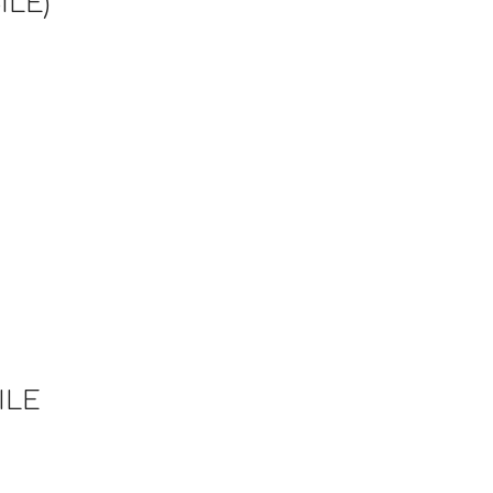
ILE)
.
ILE