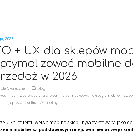
go, 2026
O + UX dla sklepów mob
ptymalizować mobilne d
rzedaż w 2026
iola Skoneczna
blog
ckout mobilny
,
core web vitals
,
e-commerce
,
indeksowanie Google
,
mobile-first
,
op
bilne
,
sprzedaż online
,
UX mobilny
ze kilka lat temu wersja mobilna sklepu była traktowana jako do
zenia mobilne są podstawowym miejscem pierwszego konta