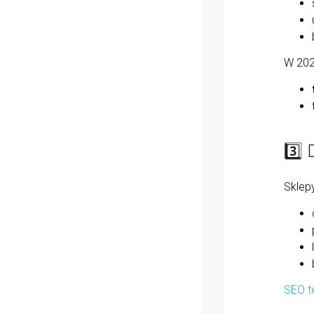
W 202
3️
Sklep
SEO t