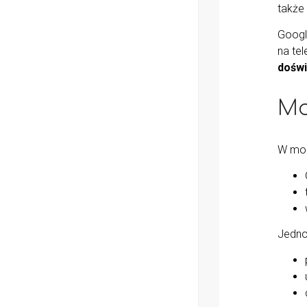
także 
Googl
na te
doświ
Mo
W mod
Jedno