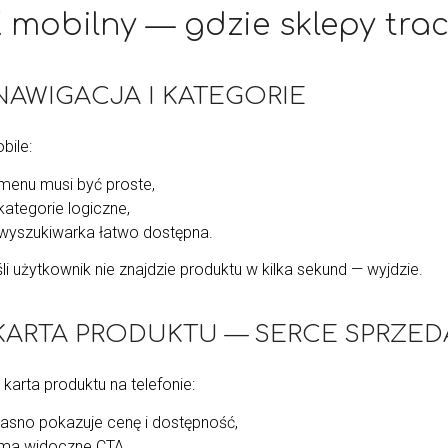
 mobilny — gdzie sklepy tra
 NAWIGACJA I KATEGORIE
bile:
menu musi być proste,
kategorie logiczne,
wyszukiwarka łatwo dostępna.
li użytkownik nie znajdzie produktu w kilka sekund — wyjdzie.
⃣ KARTA PRODUKTU — SERCE SPRZE
karta produktu na telefonie:
jasno pokazuje cenę i dostępność,
ma widoczne CTA,