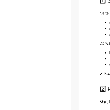
1️⃣
Na tel
Co wa
📌 Ka
2️
Błąd, 