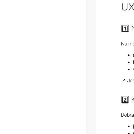
UX
1️⃣
Na mo
📌 Jeś
2️
Dobra 