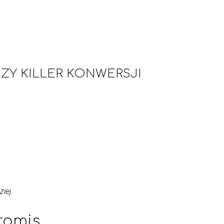
ZY KILLER KONWERSJI
iej.
romis