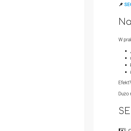
📌
SEO
Na
W pra
Efekt
Dużo r
SE