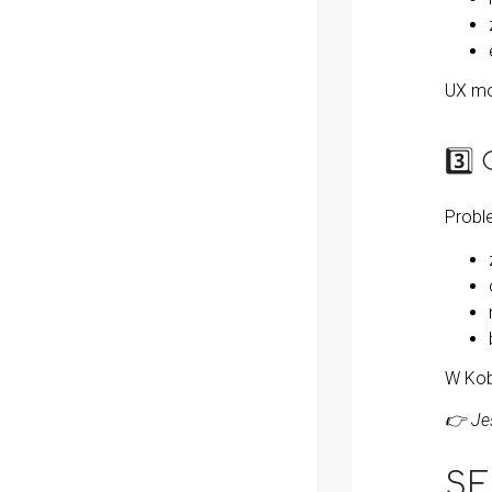
UX mob
3️
Proble
W Kob
👉 Jeś
SE