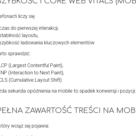
 SZYBKOŚĆ I CORE WEB VITALS (MOB
efonach liczy się:
czas do pierwszej interakcji,
stabilność layoutu,
szybkość ładowania kluczowych elementów.
rto sprawdzić:
LCP (Largest Contentful Paint),
INP (Interaction to Next Paint),
CLS (Cumulative Layout Shift).
żda sekunda opóźnienia na mobile to spadek konwersji i pozycji
⃣ PEŁNA ZAWARTOŚĆ TREŚCI NA MOB
który wciąż się pojawia: