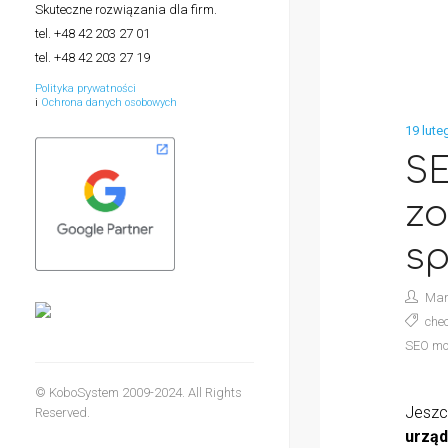
Skuteczne rozwiązania dla firm.
tel. +48 42 203 27 01
tel. +48 42 203 27 19
Polityka prywatności
i
Ochrona danych osobowych
19 lute
SE
zo
sp
Mar
che
SEO mo
© KoboSystem 2009-2024. All Rights
Jeszc
Reserved.
urząd