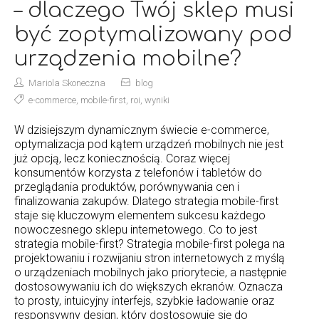
– dlaczego Twój sklep musi
być zoptymalizowany pod
urządzenia mobilne?
Mariola Skoneczna
blog
e-commerce
,
mobile-first
,
roi
,
wyniki
W dzisiejszym dynamicznym świecie e-commerce,
optymalizacja pod kątem urządzeń mobilnych nie jest
już opcją, lecz koniecznością. Coraz więcej
konsumentów korzysta z telefonów i tabletów do
przeglądania produktów, porównywania cen i
finalizowania zakupów. Dlatego strategia mobile-first
staje się kluczowym elementem sukcesu każdego
nowoczesnego sklepu internetowego. Co to jest
strategia mobile-first? Strategia mobile-first polega na
projektowaniu i rozwijaniu stron internetowych z myślą
o urządzeniach mobilnych jako priorytecie, a następnie
dostosowywaniu ich do większych ekranów. Oznacza
to prosty, intuicyjny interfejs, szybkie ładowanie oraz
responsywny design, który dostosowuje się do