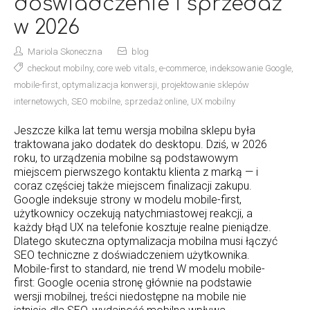
doświadczenie i sprzedaż
w 2026
Mariola Skoneczna
blog
checkout mobilny
,
core web vitals
,
e-commerce
,
indeksowanie Google
,
mobile-first
,
optymalizacja konwersji
,
projektowanie sklepów
internetowych
,
SEO mobilne
,
sprzedaż online
,
UX mobilny
Jeszcze kilka lat temu wersja mobilna sklepu była
traktowana jako dodatek do desktopu. Dziś, w 2026
roku, to urządzenia mobilne są podstawowym
miejscem pierwszego kontaktu klienta z marką — i
coraz częściej także miejscem finalizacji zakupu.
Google indeksuje strony w modelu mobile-first,
użytkownicy oczekują natychmiastowej reakcji, a
każdy błąd UX na telefonie kosztuje realne pieniądze.
Dlatego skuteczna optymalizacja mobilna musi łączyć
SEO techniczne z doświadczeniem użytkownika.
Mobile-first to standard, nie trend W modelu mobile-
first: Google ocenia stronę głównie na podstawie
wersji mobilnej, treści niedostępne na mobile nie