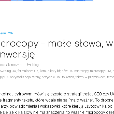
śnia, 2025
crocopy – małe słowa, w
nwersję
iola Skoneczna
blog
ywriting UX
,
formularze UX
,
komunikaty błędów UX
,
microcopy
,
microcopy CTA
,
opy UX
,
optymalizacja strony
,
przyciski Call to Action
,
teksty w przyciskach
,
test
ketingu cyfrowym mówi się często o strategii treści, SEO czy 
 fragmenty tekstu, które wcale nie są “mało ważne”. To drobne s
arzy, powiadomienia i wskazówki, które kierują użytkownika po 
 się, że kilka słów nie ma znaczenia, to właśnie microcopy czę