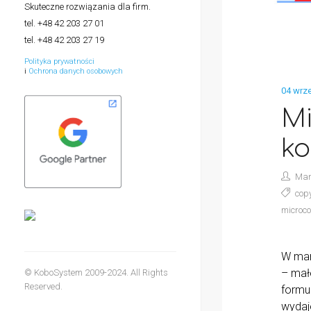
Skuteczne rozwiązania dla firm.
tel. +48 42 203 27 01
tel. +48 42 203 27 19
Polityka prywatności
i
Ochrona danych osobowych
04 wrze
Mi
ko
Mar
cop
microc
W mar
– małe
© KoboSystem 2009-2024. All Rights
Reserved.
formul
wydaje