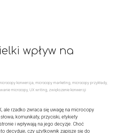
ielki wpływ na
microcopy konwersja
,
microcopy marketing
,
microcopy przykłady
,
owanie microcopy
,
UX writing
,
zwiększenie konwersji
UX, ale rzadko zwraca się uwagę na microcopy
łowa, komunikaty, przyciski, etykiety
stronie i wpływają na jego decyzje. Choć
sto decyduje, czy użytkownik zapisze się do