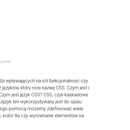
ny www
dzi wpływających na ich funkcjonalność czy
 języków, który nosi nazwę CSS. Czym jest i
. Czym jest język CSS? CSS, czyli kaskadowe
 Język ten wykorzystywany jest do opisu
a jego pomocą możemy zdefiniować wiele
k, kolor tła czy wyrównanie elementów na