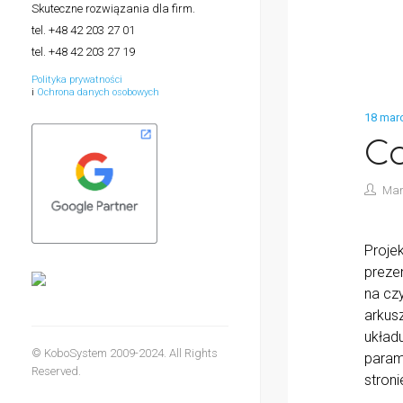
Skuteczne rozwiązania dla firm.
tel. +48 42 203 27 01
tel. +48 42 203 27 19
Polityka prywatności
i
Ochrona danych osobowych
18 mar
Co
Mar
Proje
preze
na cz
arkus
układ
© KoboSystem 2009-2024. All Rights
param
Reserved.
stron