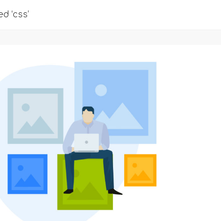
d ‘css’