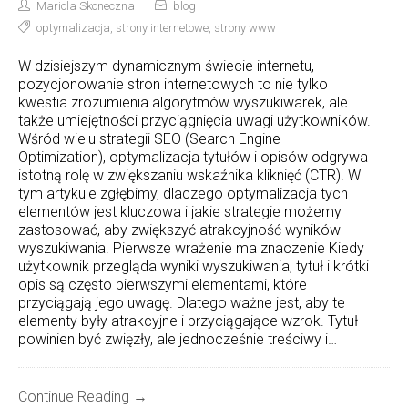
Mariola Skoneczna
blog
optymalizacja
,
strony internetowe
,
strony www
W dzisiejszym dynamicznym świecie internetu,
pozycjonowanie stron internetowych to nie tylko
kwestia zrozumienia algorytmów wyszukiwarek, ale
także umiejętności przyciągnięcia uwagi użytkowników.
Wśród wielu strategii SEO (Search Engine
Optimization), optymalizacja tytułów i opisów odgrywa
istotną rolę w zwiększaniu wskaźnika kliknięć (CTR). W
tym artykule zgłębimy, dlaczego optymalizacja tych
elementów jest kluczowa i jakie strategie możemy
zastosować, aby zwiększyć atrakcyjność wyników
wyszukiwania. Pierwsze wrażenie ma znaczenie Kiedy
użytkownik przegląda wyniki wyszukiwania, tytuł i krótki
opis są często pierwszymi elementami, które
przyciągają jego uwagę. Dlatego ważne jest, aby te
elementy były atrakcyjne i przyciągające wzrok. Tytuł
powinien być zwięzły, ale jednocześnie treściwy i…
Continue Reading →