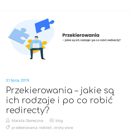
31 lipca, 2019
Przekierowania – jakie są
ich rodzaje i po co robić
redirecty?
Mariola Skoneczna
blog
przekierowania
,
redirect
,
strony www