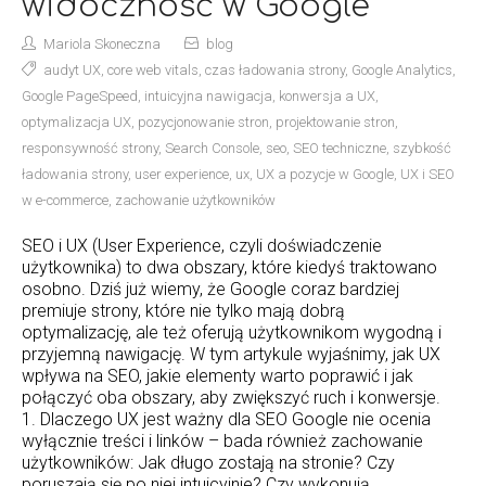
widoczność w Google
Mariola Skoneczna
blog
audyt UX
,
core web vitals
,
czas ładowania strony
,
Google Analytics
,
Google PageSpeed
,
intuicyjna nawigacja
,
konwersja a UX
,
optymalizacja UX
,
pozycjonowanie stron
,
projektowanie stron
,
responsywność strony
,
Search Console
,
seo
,
SEO techniczne
,
szybkość
ładowania strony
,
user experience
,
ux
,
UX a pozycje w Google
,
UX i SEO
w e-commerce
,
zachowanie użytkowników
SEO i UX (User Experience, czyli doświadczenie
użytkownika) to dwa obszary, które kiedyś traktowano
osobno. Dziś już wiemy, że Google coraz bardziej
premiuje strony, które nie tylko mają dobrą
optymalizację, ale też oferują użytkownikom wygodną i
przyjemną nawigację. W tym artykule wyjaśnimy, jak UX
wpływa na SEO, jakie elementy warto poprawić i jak
połączyć oba obszary, aby zwiększyć ruch i konwersje.
1. Dlaczego UX jest ważny dla SEO Google nie ocenia
wyłącznie treści i linków – bada również zachowanie
użytkowników: Jak długo zostają na stronie? Czy
poruszają się po niej intuicyjnie? Czy wykonują