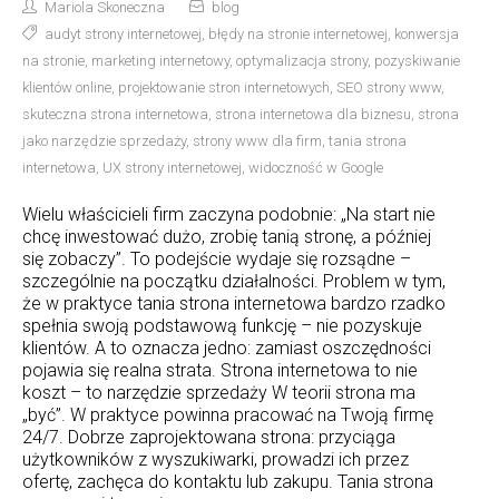
Mariola Skoneczna
blog
audyt strony internetowej
,
błędy na stronie internetowej
,
konwersja
na stronie
,
marketing internetowy
,
optymalizacja strony
,
pozyskiwanie
klientów online
,
projektowanie stron internetowych
,
SEO strony www
,
skuteczna strona internetowa
,
strona internetowa dla biznesu
,
strona
jako narzędzie sprzedaży
,
strony www dla firm
,
tania strona
internetowa
,
UX strony internetowej
,
widoczność w Google
Wielu właścicieli firm zaczyna podobnie: „Na start nie
chcę inwestować dużo, zrobię tanią stronę, a później
się zobaczy”. To podejście wydaje się rozsądne –
szczególnie na początku działalności. Problem w tym,
że w praktyce tania strona internetowa bardzo rzadko
spełnia swoją podstawową funkcję – nie pozyskuje
klientów. A to oznacza jedno: zamiast oszczędności
pojawia się realna strata. Strona internetowa to nie
koszt – to narzędzie sprzedaży W teorii strona ma
„być”. W praktyce powinna pracować na Twoją firmę
24/7. Dobrze zaprojektowana strona: przyciąga
użytkowników z wyszukiwarki, prowadzi ich przez
ofertę, zachęca do kontaktu lub zakupu. Tania strona