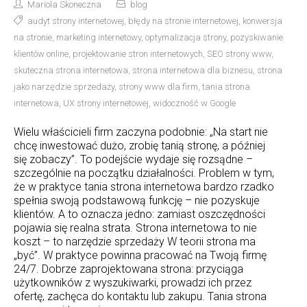
Mariola Skoneczna
blog
audyt strony internetowej
,
błędy na stronie internetowej
,
konwersja
na stronie
,
marketing internetowy
,
optymalizacja strony
,
pozyskiwanie
klientów online
,
projektowanie stron internetowych
,
SEO strony www
,
skuteczna strona internetowa
,
strona internetowa dla biznesu
,
strona
jako narzędzie sprzedaży
,
strony www dla firm
,
tania strona
internetowa
,
UX strony internetowej
,
widoczność w Google
Wielu właścicieli firm zaczyna podobnie: „Na start nie
chcę inwestować dużo, zrobię tanią stronę, a później
się zobaczy”. To podejście wydaje się rozsądne –
szczególnie na początku działalności. Problem w tym,
że w praktyce tania strona internetowa bardzo rzadko
spełnia swoją podstawową funkcję – nie pozyskuje
klientów. A to oznacza jedno: zamiast oszczędności
pojawia się realna strata. Strona internetowa to nie
koszt – to narzędzie sprzedaży W teorii strona ma
„być”. W praktyce powinna pracować na Twoją firmę
24/7. Dobrze zaprojektowana strona: przyciąga
użytkowników z wyszukiwarki, prowadzi ich przez
ofertę, zachęca do kontaktu lub zakupu. Tania strona