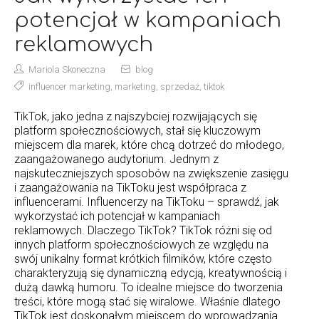
potencjał w kampaniach
reklamowych
Mariola Skoneczna
blog
influencer marketing
,
marketing
,
sprzedaż
,
tiktok
TikTok, jako jedna z najszybciej rozwijających się
platform społecznościowych, stał się kluczowym
miejscem dla marek, które chcą dotrzeć do młodego,
zaangażowanego audytorium. Jednym z
najskuteczniejszych sposobów na zwiększenie zasięgu
i zaangażowania na TikToku jest współpraca z
influencerami. Influencerzy na TikToku – sprawdź, jak
wykorzystać ich potencjał w kampaniach
reklamowych. Dlaczego TikTok? TikTok różni się od
innych platform społecznościowych ze względu na
swój unikalny format krótkich filmików, które często
charakteryzują się dynamiczną edycją, kreatywnością i
dużą dawką humoru. To idealne miejsce do tworzenia
treści, które mogą stać się wiralowe. Właśnie dlatego
TikTok jest doskonałym miejscem do wprowadzania