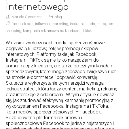
internetowego
Mariola Skoneczna
blog
facebook ads
,
influencer marketing
,
instagram ads
,
instagram
shopping
,
kampania reklamowa na facebooku
,
tiktok
W dzisiejszych czasach media społecznościowe
odgrywają kluczową rolę w promocji sklepów
internetowych. Platformy takie jak Facebook,
Instagram i TikTok są nie tylko narzędziami do
komunikacji z klientami, ale także potężnymi kanałami
sprzedażowymi, które mogą znacząco zwiększyć ruch
na stronie e-commerce i poprawić konwersję.
Skuteczne wykorzystanie tych narzędzi wymaga
jednak strategii, która łączy content marketing, reklamę
oraz interakcje z odbiorcami. W tym artykule dowiesz
się, jak zbudować efektywną kampanię promocyjną z
wykorzystaniem Facebooka, Instagrama i TikToka.
Rola mediów społecznościowych – Facebook.
Rozbudowana platforma reklamowa i
społecznościowa Facebook to jedna z najstarszych i