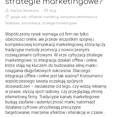
strategie marketingowe?
Mariola Skoneczna
blog
google ads
,
influencer marketing
,
kampania reklamowa na
facebooku
,
komunikacja
,
strategie marketingowe
Współczesny rynek wymaga od firm nie tylko
obecności online, ale przede wszystkim spójnej i
kompleksowej komunikacji marketingowej, która łączy
tradycyjne metody promocji z nowoczesnymi
rozwiązaniami cyfrowymi. W erze cyfryzacji strategie
marketingowe, to integracja działań offline i online,
które stają się kluczem do budowania silnej marki i
osiągania długofalowych sukcesów. Dlaczego
integracja offline i online jest tak ważna? Konsumenci
współczesnego świata oczekują spójnych
doświadczeń – niezależnie od tego, czy widzą reklamę
w prasie, słyszą spot radiowy, czy przeglądają stronę
internetową firmy. Tradycyjne kanały marketingowe
budują zaufanie i autentyczność marki, natomiast
działania cyfrowe umożliwiają precyzyjne
targetowanie, mierzenie efektów i interakcję w czasie…