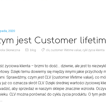
opada, 2020
ym jest Customer lifeti
iola Skoneczna
blog
clv
,
customer lifetime value
,
cykl życia kleinta
ść życiowa klienta – brzmi to dość… dziwnie, ale jest to niezwy
netowy. Dzięki temu dowiemy się między innymi jakie przychody
ami. Sprawdźmy, czym jest CLV (customer lifetime value), co mów
już co oznacza skrót CLV. Dzięki średniej wartości życiowej kli
adzić, aby sprzedaż w naszym sklepie znacznie wzrosła. Oczyw
wieku. CLV można porównać do cyklu życia produktu. O tym jednak
i…