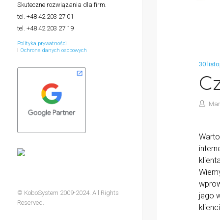
Skuteczne rozwiązania dla firm.
tel. +48 42 203 27 01
tel. +48 42 203 27 19
Polityka prywatności
i
Ochrona danych osobowych
30 list
Cz
Mar
Warto
inter
klient
Wiemy 
wprow
© KoboSystem 2009-2024. All Rights
jego 
Reserved.
klienc