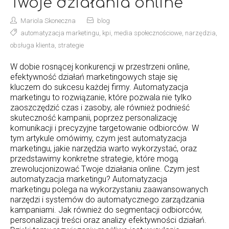
Twoje działania online
Mariola Skoneczna
blog
automatyzacja marketingu
,
kpi
,
media społecznościowe
,
narzędzia
,
obsługa klienta
,
strategie
W dobie rosnącej konkurencji w przestrzeni online,
efektywność działań marketingowych staje się
kluczem do sukcesu każdej firmy. Automatyzacja
marketingu to rozwiązanie, które pozwala nie tylko
zaoszczędzić czas i zasoby, ale również podnieść
skuteczność kampanii, poprzez personalizację
komunikacji i precyzyjne targetowanie odbiorców. W
tym artykule omówimy, czym jest automatyzacja
marketingu, jakie narzędzia warto wykorzystać, oraz
przedstawimy konkretne strategie, które mogą
zrewolucjonizować Twoje działania online. Czym jest
automatyzacja marketingu? Automatyzacja
marketingu polega na wykorzystaniu zaawansowanych
narzędzi i systemów do automatycznego zarządzania
kampaniami. Jak również do segmentacji odbiorców,
personalizacji treści oraz analizy efektywności działań.