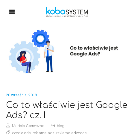
20 września, 2018
Co to właściwie jest Google
Ads? cz. I
Mariola Skoneczna
blog
google ads
,
reklama ads
,
reklama adwords